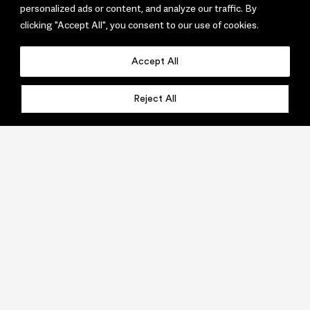
personalized ads or content, and analyze our traffic. By
clicking "Accept All", you consent to our use of cookies.
Accept All
Reject All