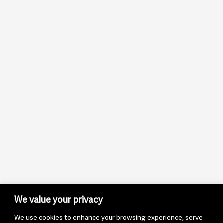
We value your privacy
We use cookies to enhance your browsing experience, serve